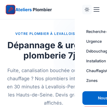
Ateliers
Plombier
Recherche d
VOTRE PLOMBIER À LEVALLOIS-PERRET
Urgence
Dépannage & urgence
Déboucha
plomberie 7j/7
Installation
Fuite, canalisation bouchée ou panne de
Chauffagis
chauffage ? Nos plombiers interviennent
Zones
en 30 minutes à Levallois-Perret et dans
les Hauts-de-Seine. Devis gratuit, tarifs
Nous
affichés.