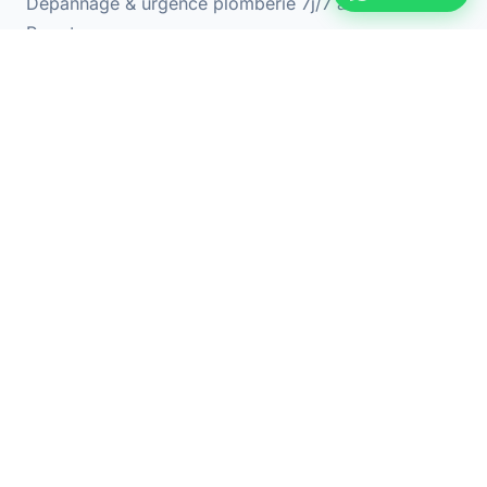
Dépannage & urgence plomberie 7j/7 à Levallois-
Perret
📍 Adresse
92300 Levallois-Perret
📞 Téléphone
09 70 44 66 31
🕐 Horaires
Lun-Ven : 8h - 20h
Samedi : 9h - 18h
NAVIGATION
Recherche de fuite
Urgence